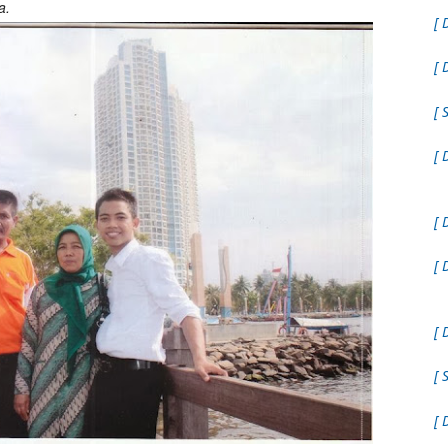
a.
[ 
[ 
[ 
[ 
[ 
[ 
[ 
[ 
[ 