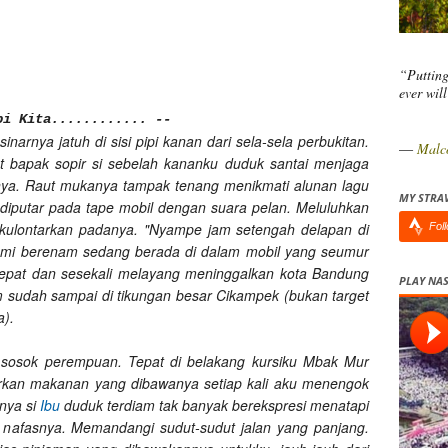
“Putting
ever wil
pi Kita............ --
arnya jatuh di sisi pipi kanan dari sela-sela perbukitan.
―
Malc
 bapak sopir si sebelah kananku duduk santai menjaga
nya. Raut mukanya tampak tenang menikmati alunan lagu
MY STRA
 diputar pada tape mobil dengan suara pelan. Meluluhkan
 kulontarkan padanya. "Nyampe jam setengah delapan di
Fol
 kami berenam sedang berada di dalam mobil yang seumur
cepat dan sesekali melayang meninggalkan kota Bandung
PLAY NAS
m sudah sampai di tikungan besar Cikampek (bukan target
a).
 sosok perempuan. Tepat di belakang kursiku Mbak Mur
rkan makanan yang dibawanya setiap kali aku menengok
nya si
Ibu
duduk terdiam tak banyak berekspresi menatapi
 nafasnya. Memandangi sudut-sudut jalan yang panjang.