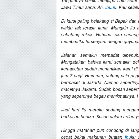
Tangannya selalu menjaga satu setel 
Jawa Timur sana. Ah,
Ibuuu
. Kau sela
Di kursi paling belakang si Bapak da
waktu tak terasa lama. Mungkin itu 
sebatang rokok. Hahaaa, aku senang
membuatku tersenyum dengan guyonan
Jalanan semakin memadat dipenuhi
Mengatakan bahwa kami semakin deka
kemacetan sudah menantikan kami di s
jam 7 pagi. Hmmmm, untung saja pagi 
bermacet di Jakarta. Namun sepertiny
macetnya Jakarta. Sudah bosan sepert
yang sepertinya begitu menikmatinya.
Jadi hari itu mereka sedang menga
berkesan buatku. Kesan dalam artian y
Hingga matahari pun condong di langi
cepat bekal makanan buatan
Ibu
ku 