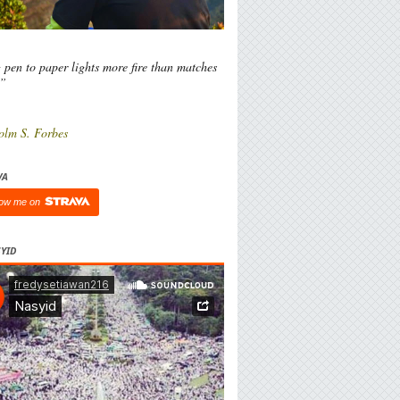
 pen to paper lights more fire than matches
l”
olm S. Forbes
VA
low me on
YID