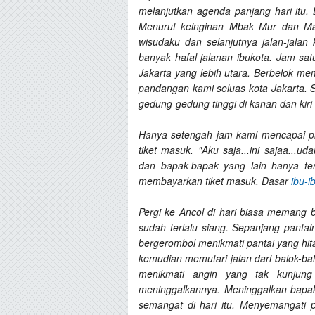
melanjutkan agenda panjang hari itu
Menurut keinginan Mbak Mur dan Mas
wisudaku dan selanjutnya jalan-jalan
banyak hafal jalanan ibukota. Jam sa
Jakarta yang lebih utara. Berbelok me
pandangan kami seluas kota Jakarta. S
gedung-gedung tinggi di kanan dan kiri 
Hanya setengah jam kami mencapai p
tiket masuk. "Aku saja...ini sajaa...u
dan bapak-bapak yang lain hanya t
membayarkan tiket masuk. Dasar
ibu-i
Pergi ke Ancol di hari biasa memang b
sudah terlalu siang. Sepanjang pant
bergerombol menikmati pantai yang hit
kemudian memutari jalan dari balok-bal
menikmati angin yang tak kunjun
meninggalkannya. Meninggalkan bapak-
semangat di hari itu. Menyemangati