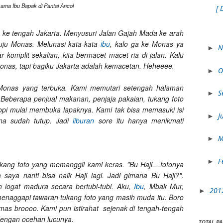
ama Ibu Bapak di Pantai Ancol
[ 
ra ke tengah Jakarta. Menyusuri Jalan Gajah Mada ke arah
uju Monas. Melunasi kata-kata
ibu
, kalo ga ke Monas ya
N
►
r komplit sekalian, kita bermacet macet ria di jalan. Kalu
nas, tapi bagiku Jakarta adalah kemacetan. Heheeee.
O
►
Monas yang terbuka. Kami memutari setengah halaman
S
►
Beberapa penjual makanan, penjaja pakaian, tukang foto
opi mulai membuka lapaknya. Kami tak bisa memasuki isi
J
►
a sudah tutup. Jadi
liburan
sore itu hanya menikmati
M
►
F
►
kang foto yang memanggil kami keras. "Bu Haji....fotonya
saya nanti bisa naik Haji lagi. Jadi gimana Bu Haji?".
 logat madura secara bertubi-tubi. Aku,
Ibu
, Mbak Mur,
201
►
naggapi tawaran tukang foto yang masih muda itu. Boro
 mas broooo. Kami pun istirahat sejenak di tengah-tengah
dengan ocehan lucunya.
TOTAL P