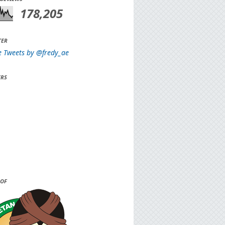
178,205
TER
e Tweets by @fredy_ae
RS
OF