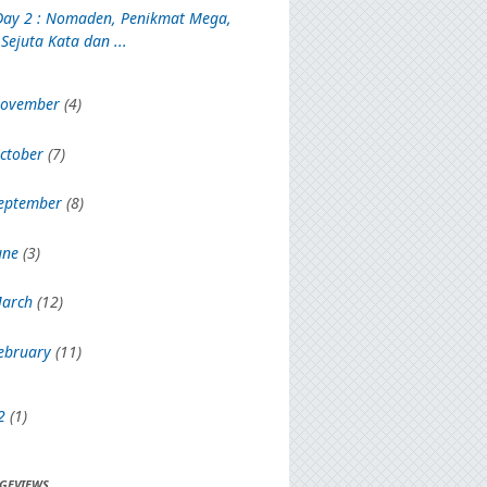
Day 2 : Nomaden, Penikmat Mega,
Sejuta Kata dan ...
ovember
(4)
ctober
(7)
eptember
(8)
une
(3)
arch
(12)
ebruary
(11)
2
(1)
AGEVIEWS