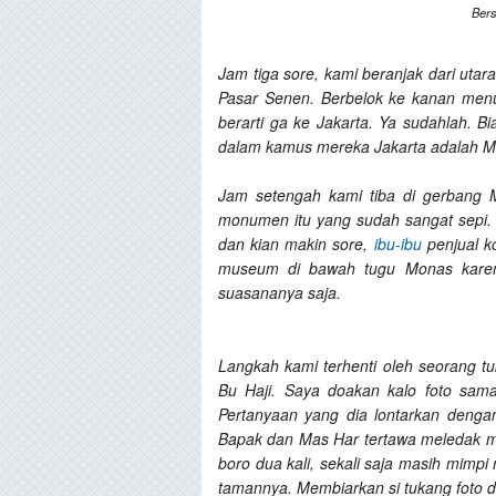
Bers
Jam tiga sore, kami beranjak dari uta
Pasar Senen. Berbelok ke kanan men
berarti ga ke Jakarta. Ya sudahlah. Bia
dalam kamus mereka Jakarta adalah Mo
Jam setengah kami tiba di gerbang 
monumen itu yang sudah sangat sepi. 
dan kian makin sore,
ibu-ibu
penjual k
museum di bawah tugu Monas karen
suasananya saja.
Langkah kami terhenti oleh seorang tu
Bu Haji. Saya doakan kalo foto sama 
Pertanyaan yang dia lontarkan dengan
Bapak dan Mas Har tertawa meledak me
boro dua kali, sekali saja masih mimpi
tamannya. Membiarkan si tukang foto 