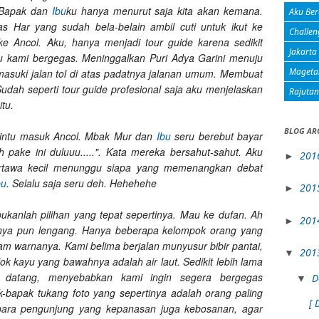
. Bapak dan
Ibu
ku hanya menurut saja kita akan kemana.
Aku Ber
 Har yang sudah bela-belain ambil cuti untuk ikut ke
Challen
 ke Ancol. Aku, hanya menjadi tour guide karena sedikit
Jakarta
tu kami bergegas. Meninggalkan Puri Adya Garini menuju
Mageta
masuki jalan tol di atas padatnya jalanan umum. Membuat
udah seperti tour guide profesional saja aku menjelaskan
Rajuta
itu.
BLOG AR
intu masuk Ancol. Mbak Mur dan
Ibu
seru berebut bayar
dah pake ini duluuu.....". Kata mereka bersahut-sahut. Aku
201
►
ertawa kecil menunggu siapa yang memenangkan debat
bu
. Selalu saja seru deh. Hehehehe
201
►
ukanlah pilihan yang tepat sepertinya. Mau ke dufan. Ah
201
►
ainya pun lengang. Hanya beberapa kelompok orang yang
am warnanya. Kami belima berjalan munyusur bibir pantai,
201
▼
ok kayu yang bawahnya adalah air laut. Sedikit lebih lama
g datang, menyebabkan kami ingin segera bergegas
D
▼
bapak tukang foto yang sepertinya adalah orang paling
[ 
 para pengunjung yang kepanasan juga kebosanan, agar