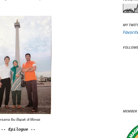
MY TWIT
Favorit
FOLLOWE
MEMBER 
rsama Ibu Bapak di Monas
-- Epilogue --