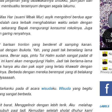
jas pinjaman yang dibawakannya untukku, jauh-jauh dari
lu membuatku tersenyum dengan segala lakumu.
n Mas Har (suami Mbak Mur) asyik mengobrol berdua agar
adalah cara terbaik menghabiskan waktu selain dengan
 sekarang Bapak mengurangi konsumsi rokoknya. Juga
 garing renyahnya.
 barisan tronton yang berderet di samping kanan.
t dengan ibukota. Yah, yang pasti tak berselang lama
ana. Benar saja, pintu Tol Halim sudah sangat padat di
ini kami akan mengunjungi Halim. Jadi tak berlama-lama
a hanya aku dan pak sopir yang terlalu khawatir dengan
inya. Berbeda dengan mereka berempat yang di belakang
 Hyaaaaah.
ntarkanku pada di acara
wisuda
ku.
Wisuda
yang begitu
ang sangat berbeda.
t barat. Menggelincir dengan lebih terik. Aku melahap
LABELS
subuh pagi tadi. Kemudian setelah sholat dhuhur kami