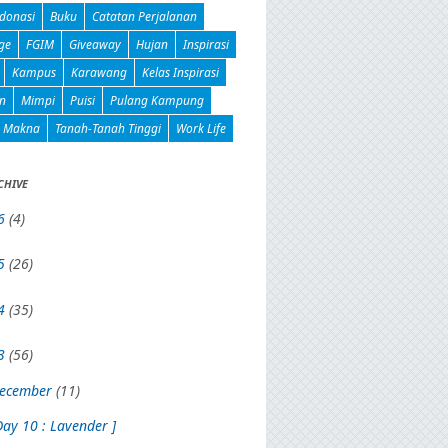
donasi
Buku
Catatan Perjalanan
ge
FGIM
Giveaway
Hujan
Inspirasi
Kampus
Karawang
Kelas Inspirasi
n
Mimpi
Puisi
Pulang Kampung
n Makna
Tanah-Tanah Tinggi
Work Life
CHIVE
6
(4)
5
(26)
4
(35)
3
(56)
ecember
(11)
Day 10 : Lavender ]