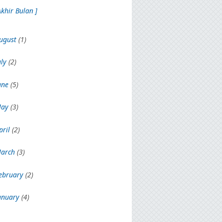
Akhir Bulan ]
ugust
(1)
uly
(2)
une
(5)
May
(3)
pril
(2)
arch
(3)
ebruary
(2)
anuary
(4)