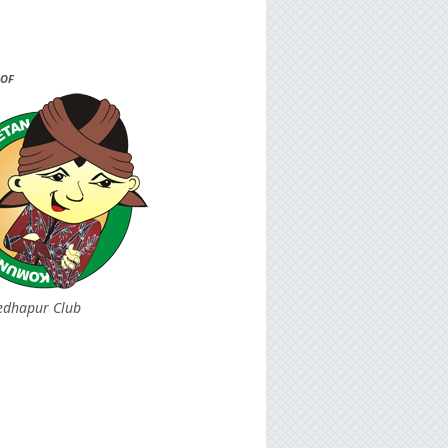
OF
edhapur Club