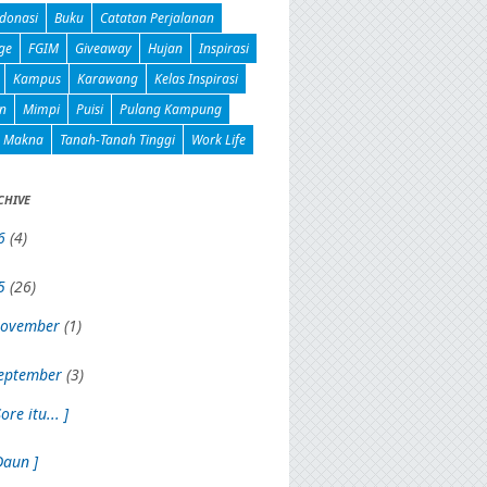
donasi
Buku
Catatan Perjalanan
ge
FGIM
Giveaway
Hujan
Inspirasi
Kampus
Karawang
Kelas Inspirasi
n
Mimpi
Puisi
Pulang Kampung
n Makna
Tanah-Tanah Tinggi
Work Life
CHIVE
6
(4)
5
(26)
ovember
(1)
eptember
(3)
Sore itu... ]
Daun ]