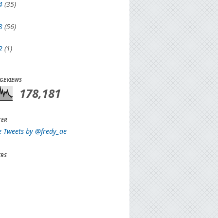
4
(35)
3
(56)
2
(1)
AGEVIEWS
178,181
TER
e Tweets by @fredy_ae
RS