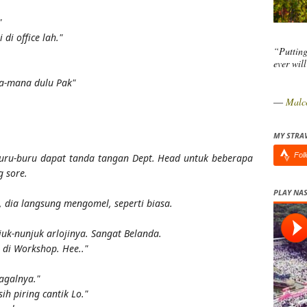
"
 di office lah."
“Putting
ever wil
na-mana dulu Pak"
―
Malc
MY STRA
Fol
Buru-buru dapat tanda tangan Dept. Head untuk beberapa
g sore.
PLAY NAS
, dia langsung mengomel, seperti biasa.
uk-nunjuk arlojinya. Sangat Belanda.
 di Workshop. Hee.."
gagalnya."
sih piring cantik Lo."