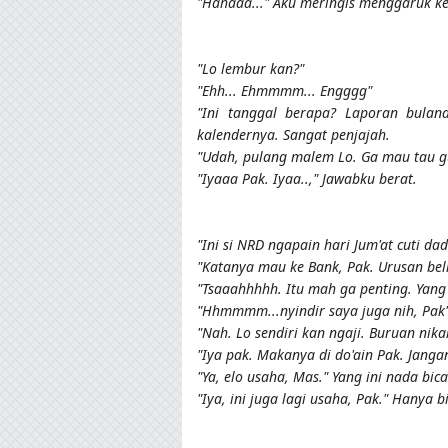
"Hahaaa..." Aku meringis menggaruk ke
"Lo lembur kan?"
"Ehh... Ehmmmm... Engggg"
"Ini tanggal berapa? Laporan bulan
kalendernya. Sangat penjajah.
"Udah, pulang malem Lo. Ga mau tau g
"Iyaaa Pak. Iyaa..," Jawabku berat.
"Ini si NRD ngapain hari Jum'at cuti da
"Katanya mau ke Bank, Pak. Urusan bel
"Tsaaahhhhh. Itu mah ga penting. Yang
"Hhmmmm...nyindir saya juga nih, Pak
"Nah. Lo sendiri kan ngaji. Buruan nika
"Iya pak. Makanya di do'ain Pak. Jangan
"Ya, elo usaha, Mas." Yang ini nada bic
"Iya, ini juga lagi usaha, Pak." Hanya 