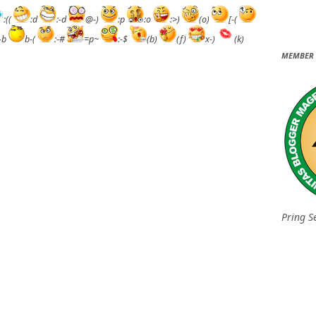
:((
:d
:-d
@-)
:p
:o
:>)
(o)
[-(
:-b
b-(
:-#
=p~
:-$
(b)
(f)
x-)
(k)
MEMBER 
Pring S