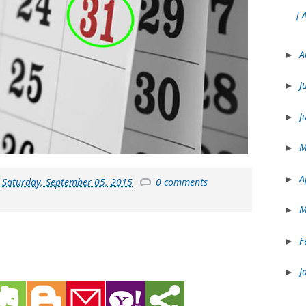
[ 
A
►
J
►
J
►
►
A
►
t
Saturday, September 05, 2015
0 comments
M
►
F
►
J
►