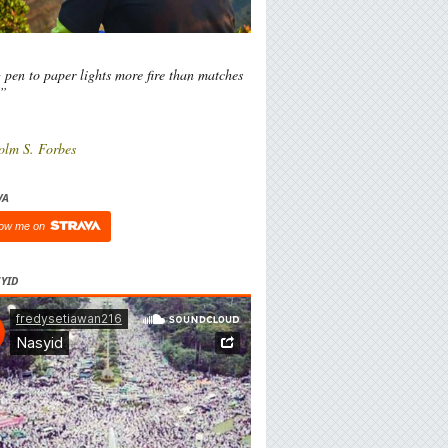
 pen to paper lights more fire than matches
l”
olm S. Forbes
VA
low me on
YID