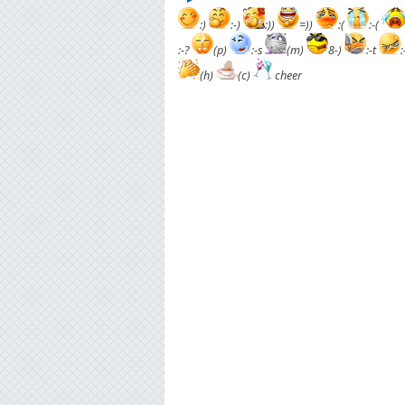
:)
:-)
:))
=))
:(
:-(
:-?
(p)
:-s
(m)
8-)
:-t
(h)
(c)
cheer