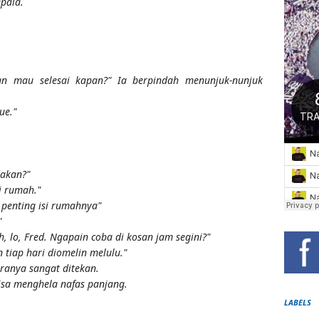
pala.
an mau selesai kapan?" Ia berpindah menunjuk-nunjuk
ue."
dakan?"
i rumah."
 penting isi rumahnya"
"
h, lo, Fred. Ngapain coba di kosan jam segini?"
 tiap hari diomelin melulu."
aranya sangat ditekan.
bisa menghela nafas panjang.
LABELS