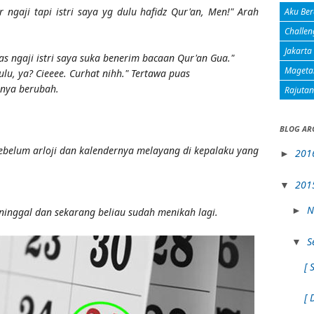
r ngaji tapi istri saya yg dulu hafidz Qur'an, Men!" Arah
Aku Ber
Challen
Jakarta
s ngaji istri saya suka benerim bacaan Qur'an Gua."
Mageta
lu, ya? Cieeee. Curhat nihh." Tertawa puas
anya berubah.
Rajuta
BLOG AR
ebelum arloji dan kalendernya melayang di kepalaku yang
201
►
201
▼
N
►
ninggal dan sekarang beliau sudah menikah lagi.
S
▼
[ 
[ 