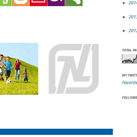
201
►
201
►
201
►
TOTAL P
MY TWIT
Favorit
FOLLOWE