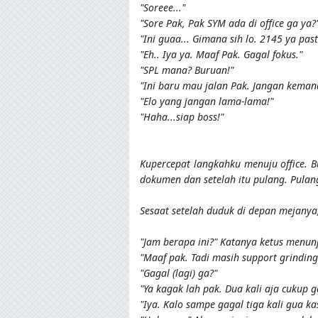
"Soreee..."
"Sore Pak, Pak SYM ada di office ga ya?
"Ini guaa... Gimana sih lo. 2145 ya pasti
"Eh.. Iya ya. Maaf Pak. Gagal fokus."
"SPL mana? Buruan!"
"Ini baru mau jalan Pak. Jangan kema
"Elo yang jangan lama-lama!"
"Haha...siap boss!"
Kupercepat langkahku menuju office. 
dokumen dan setelah itu pulang. Pulan
Sesaat setelah duduk di depan mejanya
"Jam berapa ini?" Katanya ketus menunj
"Maaf pak. Tadi masih support grinding
"Gagal (lagi) ga?"
"Ya kagak lah pak. Dua kali aja cukup 
"Iya. Kalo sampe gagal tiga kali gua ka