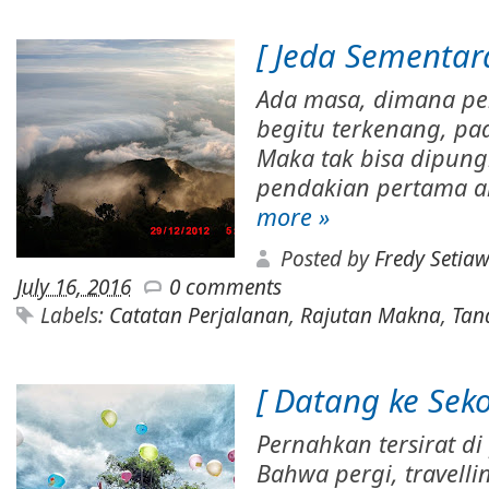
[ Jeda Sementar
Ada masa, dimana pe
begitu terkenang, p
Maka tak bisa dipungk
pendakian pertama ak
more »
Posted by
Fredy Setia
July 16, 2016
0 comments
Labels:
Catatan Perjalanan
,
Rajutan Makna
,
Tan
[ Datang ke Sek
Pernahkan tersirat di
Bahwa pergi, travell