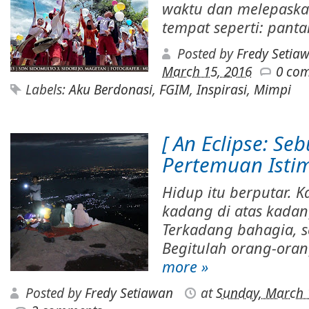
waktu dan melepaska
tempat seperti: pantai
Posted by
Fredy Setia
March 15, 2016
0 co
Labels:
Aku Berdonasi
,
FGIM
,
Inspirasi
,
Mimpi
[ An Eclipse: Se
Pertemuan Isti
Hidup itu berputar. K
kadang di atas kadan
Terkadang bahagia, s
Begitulah orang-orang
more »
Posted by
Fredy Setiawan
at
Sunday, March 