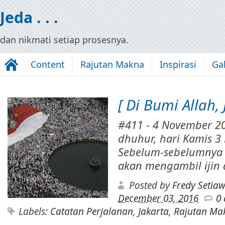
Jeda . . .
dan nikmati setiap prosesnya.
Content
Rajutan Makna
Inspirasi
Gal
[ Di Bumi Allah, 
#411 - 4 November 2
dhuhur, hari Kamis 
Sebelum-sebelumnya 
akan mengambil ijin d
Posted by
Fredy Setia
December 03, 2016
0
Labels:
Catatan Perjalanan
,
Jakarta
,
Rajutan Ma