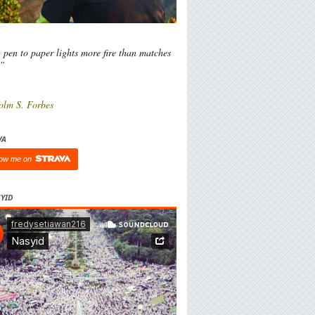
 pen to paper lights more fire than matches
l”
olm S. Forbes
VA
low me on
YID