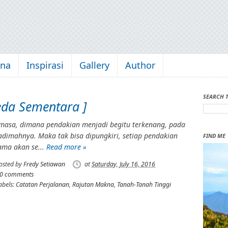
kna
Inspirasi
Gallery
Author
SEARCH 
Jeda Sementara ]
masa, dimana pendakian menjadi begitu terkenang, pada
dimahnya. Maka tak bisa dipungkiri, setiap pendakian
FIND ME
ama akan se...
Read more »
osted by
Fredy Setiawan
at
Saturday, July 16, 2016
0 comments
abels:
Catatan Perjalanan
,
Rajutan Makna
,
Tanah-Tanah Tinggi