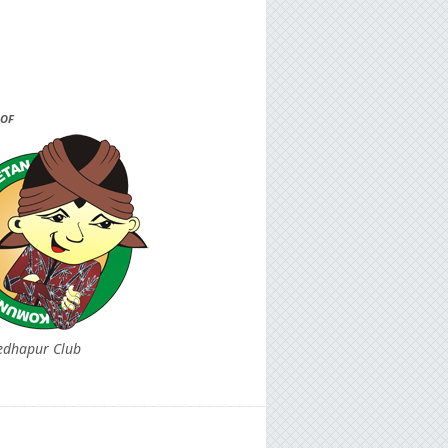
OF
edhapur Club