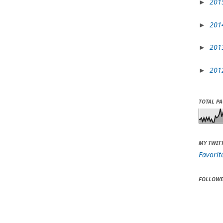
201
►
201
►
201
►
201
►
TOTAL P
MY TWIT
Favorit
FOLLOWE