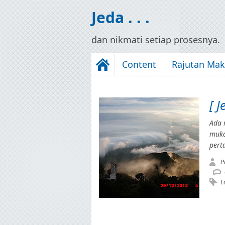
Jeda . . .
dan nikmati setiap prosesnya.
Content
Rajutan Ma
[ 
Ada 
muka
pert
P
L