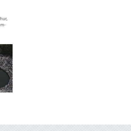
hur,
um-