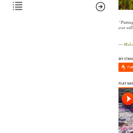
“Putting
ever wil
―
Malc
MY STRA
Fol
PLAY NAS