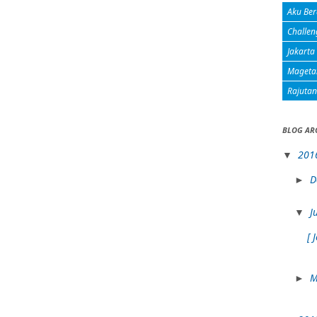
Aku Ber
Challen
Jakarta
Mageta
Rajuta
BLOG AR
201
▼
D
►
J
▼
[ 
M
►