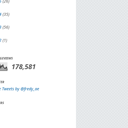
5
(26)
4
(35)
3
(56)
2
(1)
AGEVIEWS
178,581
TER
e Tweets by @fredy_ae
RS