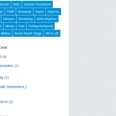
donasi
Buku
Catatan Perjalanan
ge
FGIM
Giveaway
Hujan
Inspirasi
Kampus
Karawang
Kelas Inspirasi
n
Mimpi
Puisi
Pulang Kampung
n Makna
Tanah-Tanah Tinggi
Work Life
CHIVE
6
(4)
ecember
(1)
uly
(1)
Jeda Sementara ]
arch
(2)