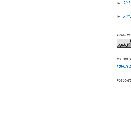
201
►
201
►
TOTAL P
MY TWIT
Favorit
FOLLOWE