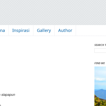
kna
Inspirasi
Gallery
Author
SEARCH 
FIND ME
a siapapun
n