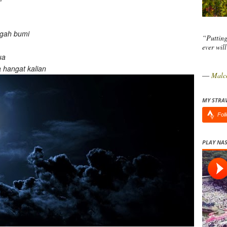
ngah bumi
“Putting
ever wil
ua
 hangat kalian
―
Malc
MY STRA
Fol
PLAY NAS