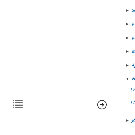
S
►
J
►
J
►
►
A
►
F
▼
[ 
[ 
J
►