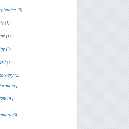
eptember
(3)
uly
(1)
une
(1)
May
(3)
pril
(1)
ebruary
(2)
Purnama ]
Ranum ]
anuary
(6)