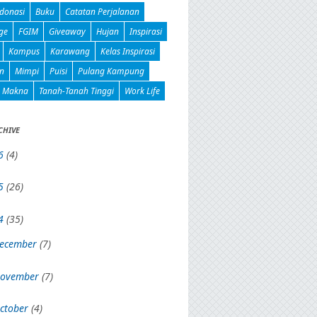
donasi
Buku
Catatan Perjalanan
ge
FGIM
Giveaway
Hujan
Inspirasi
Kampus
Karawang
Kelas Inspirasi
n
Mimpi
Puisi
Pulang Kampung
n Makna
Tanah-Tanah Tinggi
Work Life
CHIVE
6
(4)
5
(26)
4
(35)
ecember
(7)
ovember
(7)
ctober
(4)