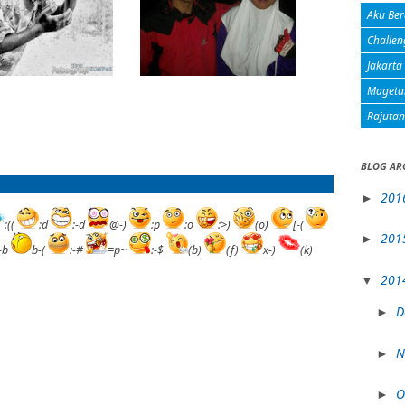
Aku Ber
Challen
Jakarta
Mageta
Rajuta
BLOG AR
201
►
:((
:d
:-d
@-)
:p
:o
:>)
(o)
[-(
201
►
:-b
b-(
:-#
=p~
:-$
(b)
(f)
x-)
(k)
201
▼
D
►
N
►
O
►