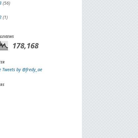
3
(56)
2
(1)
AGEVIEWS
178,168
TER
e Tweets by @fredy_ae
RS