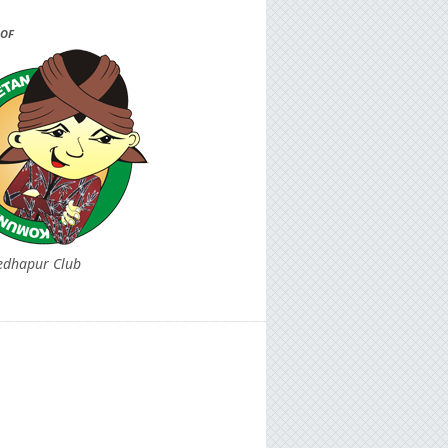
OF
edhapur Club