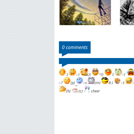
0 comments
:)
:-)
:))
=))
:(
:-(
:-?
(p)
:-s
(m)
8-)
:-t
(h)
(c)
cheer