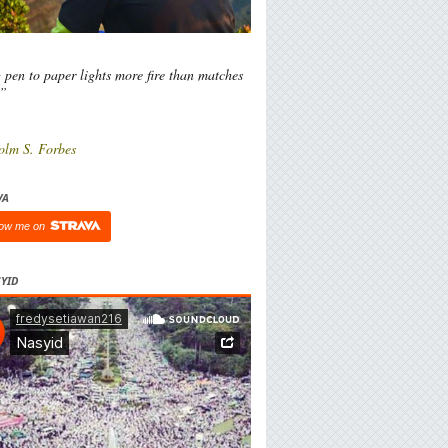
 pen to paper lights more fire than matches
l”
olm S. Forbes
VA
low me on
YID