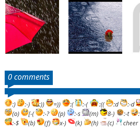
0 comments
:)
:-)
:))
=))
:(
:-(
:((
:d
:-d
(o)
[-(
:-?
(p)
:-s
(m)
8-)
:-t
:-$
(b)
(f)
x-)
(k)
(h)
(c)
cheer