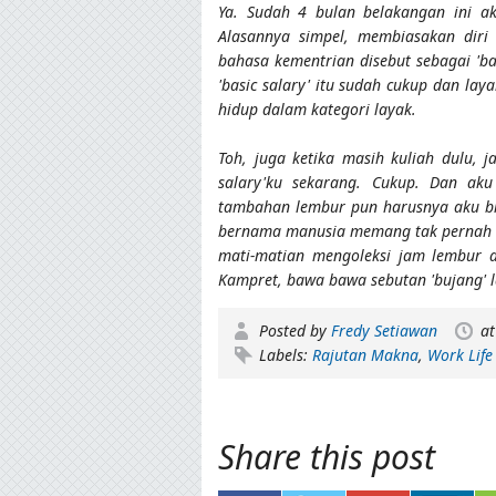
Ya. Sudah 4 bulan belakangan ini ak
Alasannya simpel, membiasakan diri
bahasa kementrian disebut sebagai 'ba
'basic salary' itu sudah cukup dan la
hidup dalam kategori layak.
Toh, juga ketika masih kuliah dulu, 
salary'ku sekarang. Cukup. Dan aku
tambahan lembur pun harusnya aku bis
bernama manusia memang tak pernah bi
mati-matian mengoleksi jam lembur a
Kampret, bawa bawa sebutan 'bujang' l
Posted by
Fredy Setiawan
a
Labels:
Rajutan Makna
,
Work Life
Share this post