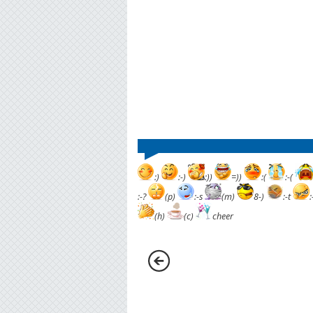
:)
:-)
:))
=))
:(
:-(
:-?
(p)
:-s
(m)
8-)
:-t
(h)
(c)
cheer