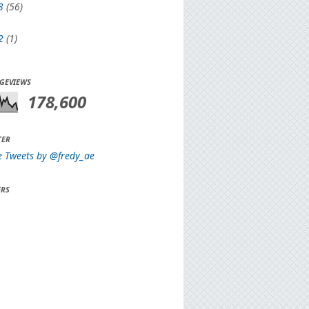
3
(56)
2
(1)
AGEVIEWS
178,600
TER
e Tweets by @fredy_ae
RS