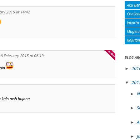
Aku Ber
ary 2015 at 14:42
Challen
Jakarta
Mageta
Rajuta
28 February 2015 at 06:19
BLOG AR
wain
201
►
201
▼
N
►
n kalo msh bujang
S
►
A
►
J
►