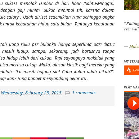
u sukses menolak lembur di hari libur (Sabtu-Minggu).
 dengan gaji minim. Bukan minimal sih, karena dalam
sic salary'. Udah diriset sedemikian rupa sehingga angka
“Putting
yak untuk kebutuhan hidup satu bulan. Tentunya kebutuhan
ever wil
jatah uang saku per bulanku hanya seperlima dari 'basic
―
Malc
 masih hidup, sampai sekarang. Jadi harusnya tanpa
a hidup lebih dari cukup. Tapi sayangnya makhluk yang
MY STRA
sa merasa cukup. Maka, alasan klasik bagi mereka yang
Fol
dalah: "Lo masih bujang sih! Coba kalau udah nikah?".
agi kan? Hina banget menyandang gelar itu .
PLAY NAS
t
Wednesday, February 25, 2015
3 comments