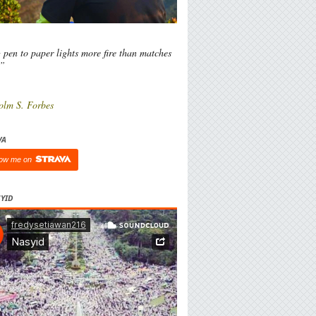
 pen to paper lights more fire than matches
l”
olm S. Forbes
VA
low me on
YID