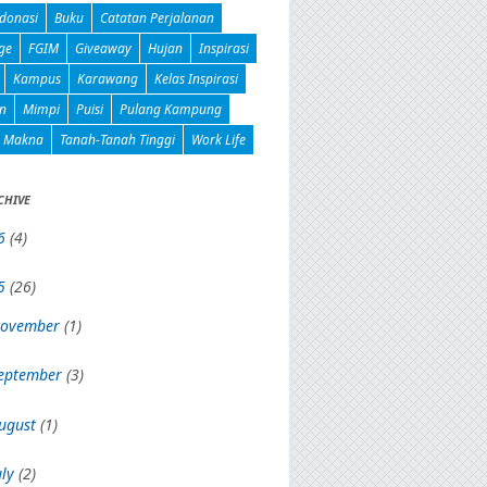
donasi
Buku
Catatan Perjalanan
ge
FGIM
Giveaway
Hujan
Inspirasi
Kampus
Karawang
Kelas Inspirasi
n
Mimpi
Puisi
Pulang Kampung
n Makna
Tanah-Tanah Tinggi
Work Life
CHIVE
6
(4)
5
(26)
ovember
(1)
eptember
(3)
ugust
(1)
uly
(2)