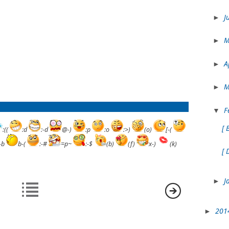
J
►
►
A
►
M
►
F
▼
[ 
:((
:d
:-d
@-)
:p
:o
:>)
(o)
[-(
:-b
b-(
:-#
=p~
:-$
(b)
(f)
x-)
(k)
[ 
J
►
201
►