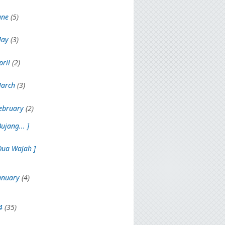
une
(5)
May
(3)
pril
(2)
arch
(3)
ebruary
(2)
Bujang... ]
Dua Wajah ]
anuary
(4)
4
(35)