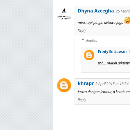
Dhyna Azeegha
25 Febru
miris tapi pingin ketawa juga
Reply
Replies
Fredy Setiawan
Yah....malah dikete
khrapr
3 April 2015 at 18:34
Justru dengan lembur, g ketahua
Reply