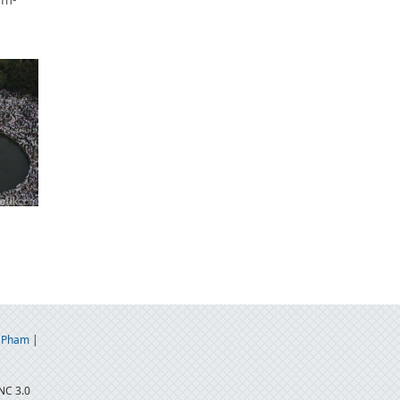
 Pham
|
NC 3.0