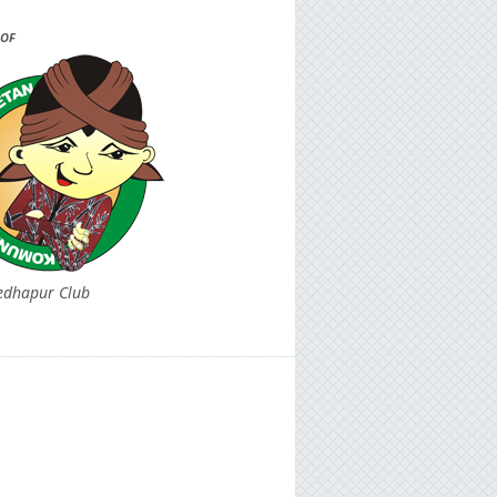
OF
edhapur Club