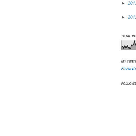
201
►
201
►
TOTAL P
MY TWIT
Favorit
FOLLOWE